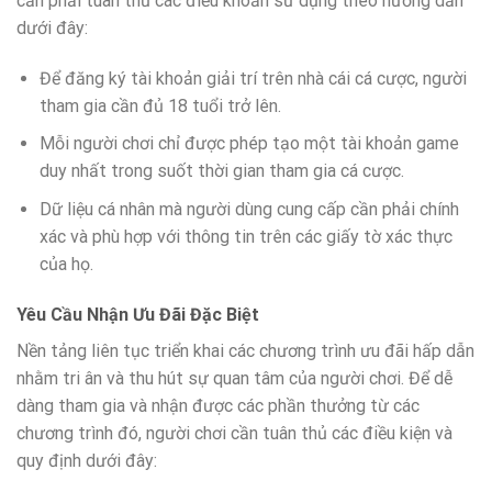
cần phải tuân thủ các điều khoản sử dụng theo hướng dẫn
dưới đây:
Để đăng ký tài khoản giải trí trên nhà cái cá cược, người
tham gia cần đủ 18 tuổi trở lên.
Mỗi người chơi chỉ được phép tạo một tài khoản game
duy nhất trong suốt thời gian tham gia cá cược.
Dữ liệu cá nhân mà người dùng cung cấp cần phải chính
xác và phù hợp với thông tin trên các giấy tờ xác thực
của họ.
Yêu Cầu Nhận Ưu Đãi Đặc Biệt
Nền tảng liên tục triển khai các chương trình ưu đãi hấp dẫn
nhằm tri ân và thu hút sự quan tâm của người chơi. Để dễ
dàng tham gia và nhận được các phần thưởng từ các
chương trình đó, người chơi cần tuân thủ các điều kiện và
quy định dưới đây: